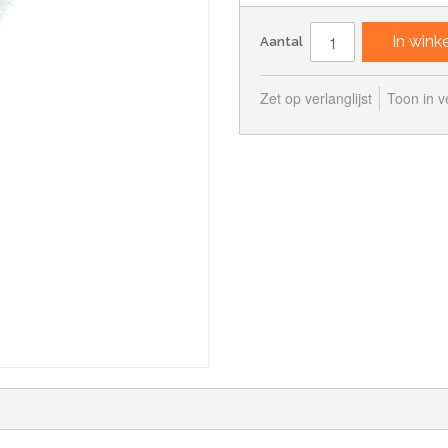
In win
Aantal
Zet op verlanglijst
Toon in ve