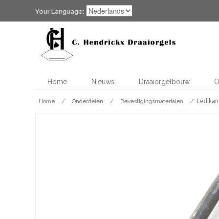
Your Language:
Home
Nieuws
Draaiorgelbouw
O
Ledikan
Home
/
Onderdelen
/
Bevestigingsmaterialen
/